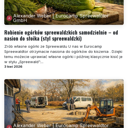
Alexander Weber | Eurocamp Spreewaldtor
GmbH
Robienie ogórków spreewaldzkich samodzielnie – od
nasion do słoika (styl spreewaldzki)
Zrób własne ogórki ze Spreewaldu U nas w Eurocamp
Spreewaldtor otrzymacie nasiona do ogórków do kiszenia . Dzięki
temu możecie uprawiać własne ogórki i później klasycznie kisić je
w stylu „Spreewald”:...
3 kwi 2026
Alexander Weber | Eurocamp Spreewaldtor