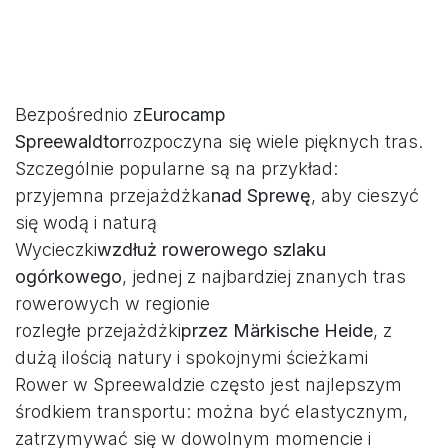
Bezpośrednio z
Eurocamp
Spreewaldtor
rozpoczyna się wiele pięknych tras.
Szczególnie popularne są na przykład:
przyjemna przejażdżka
nad Sprewę
, aby cieszyć
się wodą i naturą
Wycieczki
wzdłuż rowerowego szlaku
ogórkowego
, jednej z najbardziej znanych tras
rowerowych w regionie
rozległe przejażdżki
przez Märkische Heide
, z
dużą ilością natury i spokojnymi ścieżkami
Rower w Spreewaldzie często jest najlepszym
środkiem transportu: można być elastycznym,
zatrzymywać się w dowolnym momencie i