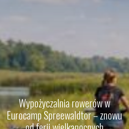
Wypożyczalnia rowerów w
Eurocamp Spreewaldtor – znowu
od ferii wielkanocnych