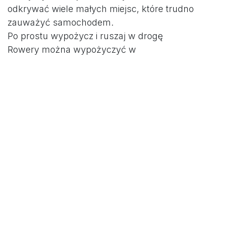
odkrywać wiele małych miejsc, które trudno
zauważyć samochodem.
Po prostu wypożycz i ruszaj w drogę
Rowery można wypożyczyć w
sezonie
bezpośrednio u nas na terenie
Idealne na
spontaniczną wycieczkę po południu, małą
wieczorną przejażdżkę lub dłuższą wycieczkę
dzienną po regionie.
Cieszymy się, że możemy ponownie oferować
naszym gościom tę usługę – i już teraz
życzymy
dużo radości z jazdy rowerem wokół
Spreewaldu i Märkische Heide.
w
Aktualności