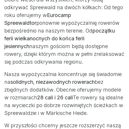
odkrywać Spreewald na dwóch kółkach: Od tego
roku oferujemy w
Eurocamp
Spreewaldtor
ponownie wypożyczalnię rowerów
bezpośrednio na naszym terenie. Od
początku
ferii wielkanocnych do końca ferii
jesiennych
naszym gościom będą dostępne
rowery, dzięki którym można w pełni zrelaksować
się podczas odkrywania regionu.
Nasza wypożyczalnia koncentruje się świadomie
na
solidnych, niezawodnych rowerach
bez
zbędnych dodatków. Obecnie oferujemy modele
w rozmiarach
28 cali i 26 cali
Te rowery są idealne
na wycieczki po dobrze rozwiniętych ścieżkach w
Spreewaldzie i w Märkische Heide.
W przyszłości chcemy jeszcze rozszerzyć naszą