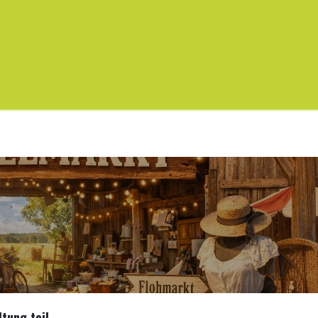
s
Service
Environment
Info
Booking
Conta
tung teil