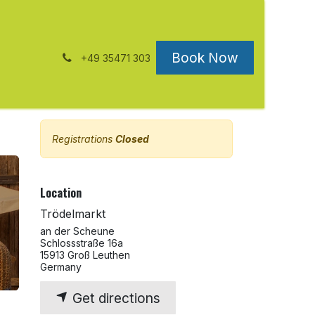
Book Now
+49 35471 303
ct us
Registrations
Closed
Location
Trödelmarkt
an der Scheune
Schlossstraße 16a
15913 Groß Leuthen
Germany
Get directions