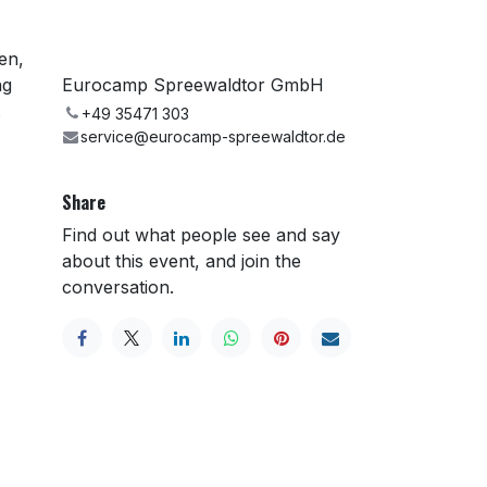
en,
ng
Eurocamp Spreewaldtor GmbH
.
+49 35471 303
service@eurocamp-spreewaldtor.de
Share
Find out what people see and say
about this event, and join the
conversation.