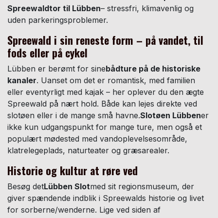
Spreewaldtor til Lübben
– stressfri, klimavenlig og
uden parkeringsproblemer.
Spreewald i sin reneste form – på vandet, til
fods eller på cykel
Lübben er berømt for sine
bådture på de historiske
kanaler
. Uanset om det er romantisk, med familien
eller eventyrligt med kajak – her oplever du den ægte
Spreewald på nært hold. Både kan lejes direkte ved
slotøen eller i de mange små havne.
Slotøen Lübben
er
ikke kun udgangspunkt for mange ture, men også et
populært mødested med vandoplevelsesområde,
klatrelegeplads, naturteater og græsarealer.
Historie og kultur at røre ved
Besøg det
Lübben Slot
med sit regionsmuseum, der
giver spændende indblik i Spreewalds historie og livet
for sorberne/wenderne. Lige ved siden af