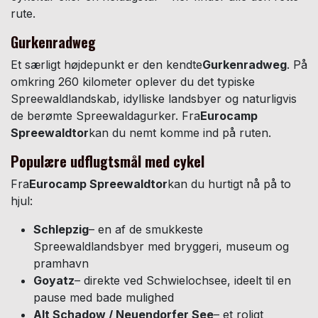
rute.
Gurkenradweg
Et særligt højdepunkt er den kendte
Gurkenradweg
. På
omkring 260 kilometer oplever du det typiske
Spreewaldlandskab, idylliske landsbyer og naturligvis
de berømte Spreewaldagurker. Fra
Eurocamp
Spreewaldtor
kan du nemt komme ind på ruten.
Populære udflugtsmål med cykel
Fra
Eurocamp Spreewaldtor
kan du hurtigt nå på to
hjul:
Schlepzig
– en af de smukkeste
Spreewaldlandsbyer med bryggeri, museum og
pramhavn
Goyatz
– direkte ved Schwielochsee, ideelt til en
pause med bade mulighed
Alt Schadow / Neuendorfer See
– et roligt