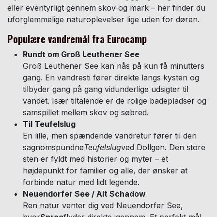
eller eventyrligt gennem skov og mark – her finder du
uforglemmelige naturoplevelser lige uden for døren.
Populære vandremål fra Eurocamp
Rundt om Groß Leuthener See
Groß Leuthener See kan nås på kun få minutters
gang. En vandresti fører direkte langs kysten og
tilbyder gang på gang vidunderlige udsigter til
vandet. Især tiltalende er de rolige badepladser og
samspillet mellem skov og søbred.
Til Teufelslug
En lille, men spændende vandretur fører til den
sagnomspundne
Teufelslug
ved Dollgen. Den store
sten er fyldt med historier og myter – et
højdepunkt for familier og alle, der ønsker at
forbinde natur med lidt legende.
Neuendorfer See / Alt Schadow
Ren natur venter dig ved Neuendorfer See,
hvor
Spree
flyder direkte igennem. Et perfekt mål