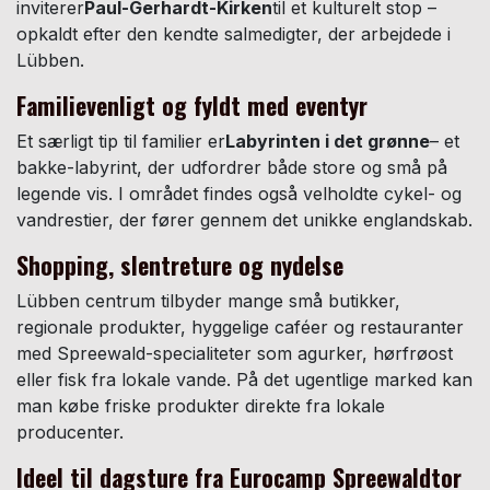
inviterer
Paul-Gerhardt-Kirken
til et kulturelt stop –
opkaldt efter den kendte salmedigter, der arbejdede i
Lübben.
Familievenligt og fyldt med eventyr
Et særligt tip til familier er
Labyrinten i det grønne
– et
bakke-labyrint, der udfordrer både store og små på
legende vis. I området findes også velholdte cykel- og
vandrestier, der fører gennem det unikke englandskab.
Shopping, slentreture og nydelse
Lübben centrum tilbyder mange små butikker,
regionale produkter, hyggelige caféer og restauranter
med Spreewald-specialiteter som agurker, hørfrøost
eller fisk fra lokale vande. På det ugentlige marked kan
man købe friske produkter direkte fra lokale
producenter.
Ideel til dagsture fra Eurocamp Spreewaldtor