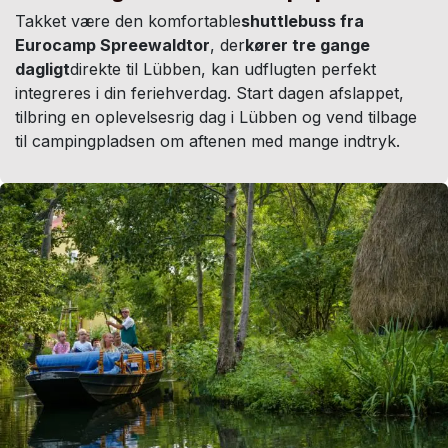
Takket være den komfortable
shuttlebuss fra
Eurocamp Spreewaldtor
, der
kører tre gange
dagligt
direkte til Lübben, kan udflugten perfekt
integreres i din feriehverdag. Start dagen afslappet,
tilbring en oplevelsesrig dag i Lübben og vend tilbage
til campingpladsen om aftenen med mange indtryk.