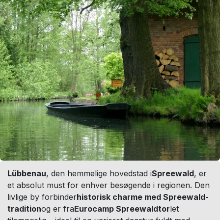
Lübbenau
, den hemmelige hovedstad i
Spreewald
, er
et absolut must for enhver besøgende i regionen. Den
livlige by forbinder
historisk charme med Spreewald-
tradition
og er fra
Eurocamp Spreewaldtor
let