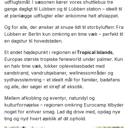
udflugtsmål: I sæsonen kører vores shuttlebus tre
gange dagligt til Lübben og til Lübben station – ideelt til
at planlægge udflugter eller ankomme helt afslappet.
Og for alle, der ønsker at snuse lidt til storbyluften: Fra
Lübben er Berlin kun omkring en time væk – perfekt til
en dagstur til hovedstaden.
Et andet højdepunkt i regionen er
Tropical Islands
,
Europas største tropiske ferieworld under palmer. Kun
en halv time væk, lokker oplevelsesbadet med
sandstrand, vandrutsjebaner, wellnessområder og
sydhavsstemning – et ideelt mål for familier, badefans
og alle, der søger et strejf af eksotik.
Mellem afkobling og eventyr, naturidyl og
kulturfornøjelse – regionen omkring Eurocamp tilbyder
noget for enhver smag. Lad dig drive med, opdag nye
ting og nyd hvert øjeblik af dit ophold.