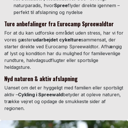
naturparadis, hvor
Spree
flyder direkte igennem –
perfekt til afslapning og nydelse
Ture anbefalinger fra Eurocamp Spreewaldtor
For at du kan udforske området uden stress, har vi for
vores gæster
udarbejdet cykelture
sammensat, der
starter direkte ved Eurocamp Spreewaldtor. Afhængig
af lyst og kondition har du mulighed for familievenlige
rundture, halvdagsudflugter eller sportslige
heldagsture.
Nyd naturen & aktiv afslapning
Uanset om det er hyggeligt med familien eller sportsligt
aktiv –
Cykling i Spreewald
betyder at opleve naturen,
trække vejret og opdage de smukkeste sider af
regionen.