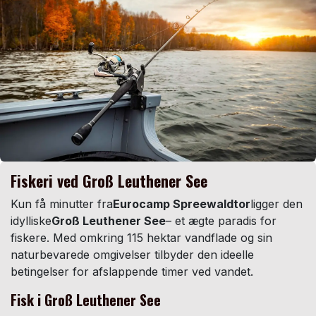
Fiskeri ved Groß Leuthener See
Kun få minutter fra
Eurocamp Spreewaldtor
ligger den
idylliske
Groß Leuthener See
– et ægte paradis for
fiskere. Med omkring 115 hektar vandflade og sin
naturbevarede omgivelser tilbyder den ideelle
betingelser for afslappende timer ved vandet.
Fisk i Groß Leuthener See