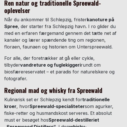
Ren natur og traditionelle Spreewald-
oplevelser
Når du ankommer til Schlepzig, frister
kanoture på
Spree
, der starter fra Schlepzig havn. I ro glider du
med en erfaren færgemand gennem det tætte net af
kanaler og lærer spændende ting om regionen,
floraen, faunaen og historien om Unterspreewald.
For alle, der foretrækker at gå eller cykle,
tilbyder
vandreture og fuglekiggeri
rundt om
biosfærereservatet – et paradis for naturelskere og
fotografer.
Regional mad og whisky fra Spreewald
Kulinarisk set er Schlepzig kendt for
traditionelle
kroer
, hvor
Spreewald-specialiteter
som agurker,
fiske-retter og husmandskost serveres. Et absolut
must er besøget hos
Spreewald-destilleriet
„Spreewood Distillers“
. I den
whisky-