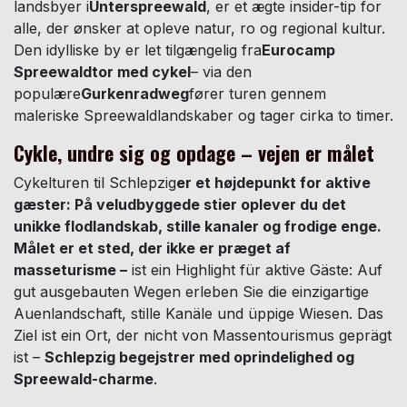
landsbyer i
Unterspreewald
, er et ægte insider-tip for
alle, der ønsker at opleve natur, ro og regional kultur.
Den idylliske by er let tilgængelig fra
Eurocamp
Spreewaldtor med cykel
– via den
populære
Gurkenradweg
fører turen gennem
maleriske Spreewaldlandskaber og tager cirka to timer.
Cykle, undre sig og opdage – vejen er målet
Cykelturen til Schlepzig
er et højdepunkt for aktive
gæster: På veludbyggede stier oplever du det
unikke flodlandskab, stille kanaler og frodige enge.
Målet er et sted, der ikke er præget af
masseturisme –
ist ein Highlight für aktive Gäste: Auf
gut ausgebauten Wegen erleben Sie die einzigartige
Auenlandschaft, stille Kanäle und üppige Wiesen. Das
Ziel ist ein Ort, der nicht von Massentourismus geprägt
ist –
Schlepzig begejstrer med oprindelighed og
Spreewald-charme
.