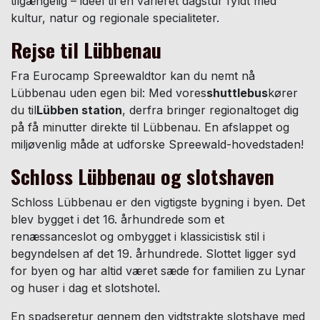
tilgængelig – ideel til en varieret dagstur fyldt med
kultur, natur og regionale specialiteter.
Rejse til Lübbenau
Fra Eurocamp Spreewaldtor kan du nemt nå
Lübbenau uden egen bil: Med vores
shuttlebus
kører
du til
Lübben station
, derfra bringer regionaltoget dig
på få minutter direkte til Lübbenau. En afslappet og
miljøvenlig måde at udforske Spreewald-hovedstaden!
Schloss Lübbenau og slotshaven
Schloss Lübbenau er den vigtigste bygning i byen. Det
blev bygget i det 16. århundrede som et
renæssanceslot og ombygget i klassicistisk stil i
begyndelsen af det 19. århundrede. Slottet ligger syd
for byen og har altid været sæde for familien zu Lynar
og huser i dag et slotshotel.
En spadseretur gennem den vidtstrakte slotshave med