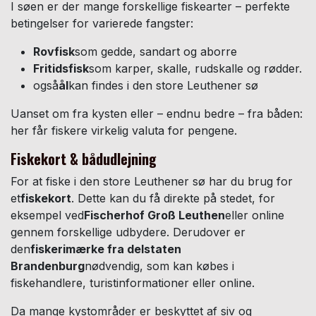
I søen er der mange forskellige fiskearter – perfekte
betingelser for varierede fangster:
Rovfisk
som gedde, sandart og aborre
Fritidsfisk
som karper, skalle, rudskalle og rødder.
også
ål
kan findes i den store Leuthener sø
Uanset om fra kysten eller – endnu bedre – fra båden:
her får fiskere virkelig valuta for pengene.
Fiskekort & bådudlejning
For at fiske i den store Leuthener sø har du brug for
et
fiskekort
. Dette kan du få direkte på stedet, for
eksempel ved
Fischerhof Groß Leuthen
eller online
gennem forskellige udbydere. Derudover er
den
fiskerimærke fra delstaten
Brandenburg
nødvendig, som kan købes i
fiskehandlere, turistinformationer eller online.
Da mange kystområder er beskyttet af siv og