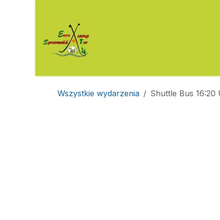
Przejdź do zawartości
Kemping
Obiekty do wynaj
Wszystkie wydarzenia
Shuttle Bus 16:2