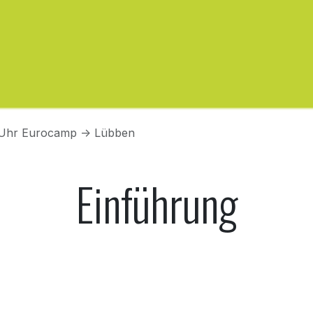
ęcia
Serwis
Otoczenie
Informacje
Rezerwa
0 Uhr Eurocamp -> Lübben
Einführung