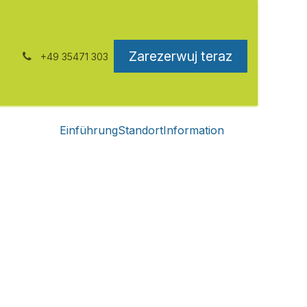
Zarezerwuj teraz
+49 35471 303
cja
Skontaktuj się z nami
Einführung
Standort
Information