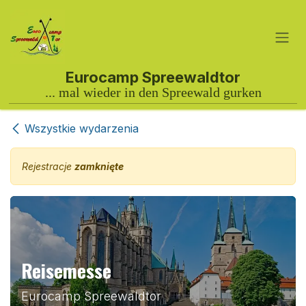
Przejdź do zawartości
Wszystkie wydarzenia
Rejestracje
zamknięte
Reisemesse
Eurocamp Spreewaldtor