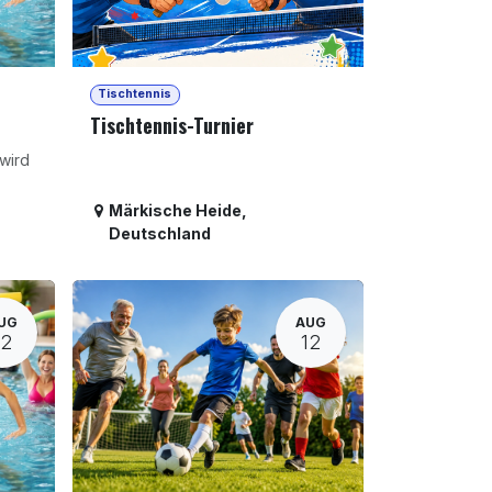
Tischtennis
Tischtennis-Turnier
wird
Märkische Heide
,
Deutschland
UG
AUG
12
12