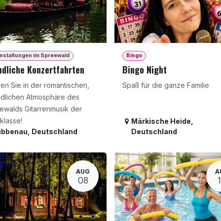
nstaltungen im Spreewald
Bingo
dliche Konzertfahrten
Bingo Night
en Sie in der romantischen,
Spaß für die ganze Familie
dlichen Atmosphäre des
ewalds Gitarrenmusik der
klasse!
Märkische Heide
,
übbenau
,
Deutschland
Deutschland
AUG
A
08