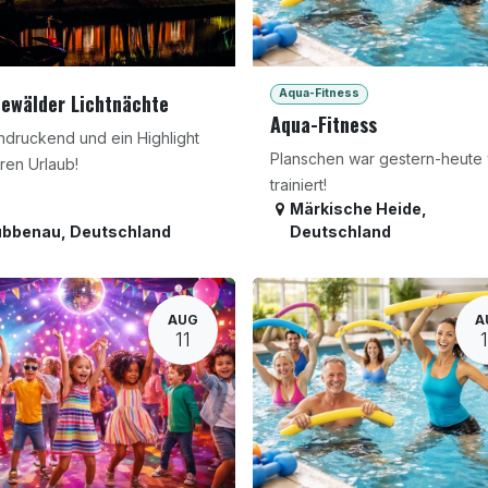
Aqua-Fitness
ewälder Lichtnächte
Aqua-Fitness
ndruckend und ein Highlight
Planschen war gestern-heute 
hren Urlaub!
trainiert!
Märkische Heide
,
übbenau
,
Deutschland
Deutschland
AUG
A
11