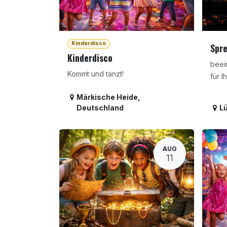
Kinderdisco
Spre
Kinderdisco
beei
Kommt und tanzt!
für I
Märkische Heide
,
Deutschland
L
AUG
11