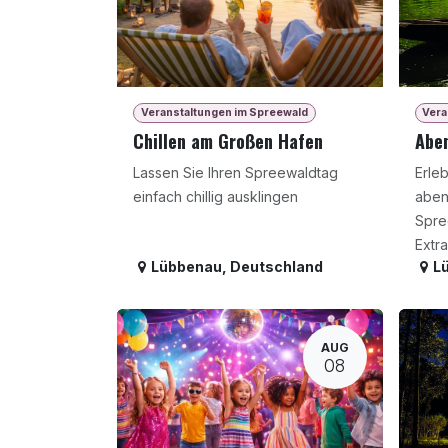
Veranstaltungen im Spreewald
Vera
Chillen am Großen Hafen
Aben
Lassen Sie Ihren Spreewaldtag
Erleb
einfach chillig ausklingen
aben
Spre
Extra
Lübbenau
,
Deutschland
L
AUG
08