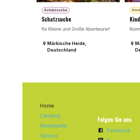
Schatzsuche
Kind
Schatzsuche
Kind
für Kleine und Große Abenteurer!
Komm
Märkische Heide
,
M
Deutschland
D
Home
Camping
Folgen Sie uns
Mietobjekte
Facebook
Service