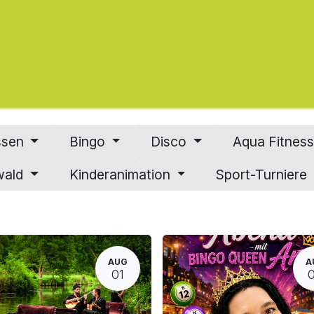
Service
Freizeit
Info
Buchung
Kontakt
ssen
Bingo
Disco
Aqua Fitnes
wald
Kinderanimation
Sport-Turniere
AUG
A
01