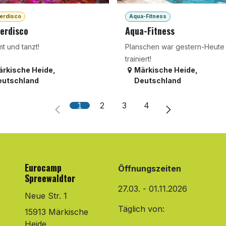
erdisco
Aqua-Fitness
erdisco
Aqua-Fitness
t und tanzt!
Planschen war gestern-Heute
trainiert!
ärkische Heide
,
Märkische Heide
,
eutschland
Deutschland
1
2
3
4
Eurocamp
Öffnungszeiten
Spreewaldtor
27.03. - 01.11.2026
Neue Str. 1
Täglich von:
15913 Märkische
Heide