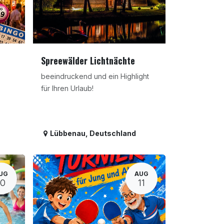
Spreewälder Lichtnächte
beeindruckend und ein Highlight
für Ihren Urlaub!
Lübbenau
,
Deutschland
UG
AUG
10
11