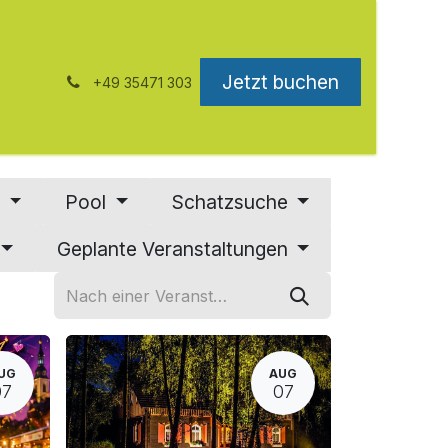
Jetzt buchen
+49 35471 303
s
Pool
Schatzsuche
Geplante Veranstaltungen
UG
AUG
07
07