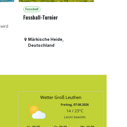
Fussball
Fussball-Turnier
 wird
Märkische Heide
,
Deutschland
Wetter Groß Leuthen
Freitag, 07.08.2026
14 / 23°C
Leicht bewölkt
Sa, 08.08.
So, 09.08.
Mo, 10.08.