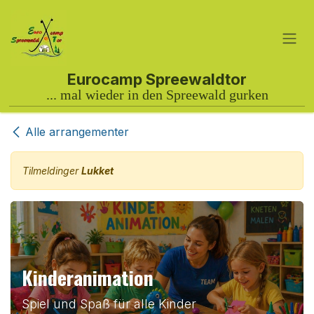
Gå til indhold
Alle arrangementer
Tilmeldinger
Lukket
Kinderanimation
Spiel und Spaß für alle Kinder