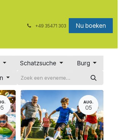
Nu boeken
+49 35471 303
l
Schatzsuche
Burg
en
UG.
AUG.
05
05