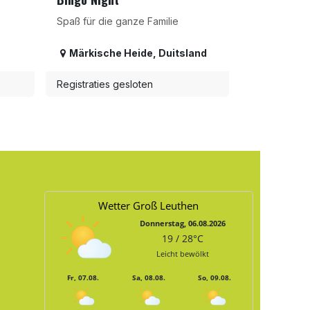
Spaß für die ganze Familie
Märkische Heide
,
Duitsland
Registraties gesloten
Wetter Groß Leuthen
Donnerstag, 06.08.2026
19 / 28°C
Leicht bewölkt
Fr, 07.08.
Sa, 08.08.
So, 09.08.