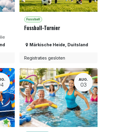
Fussball
Fussball-Turnier
lie
and
Märkische Heide
,
Duitsland
Registraties gesloten
UG.
AUG.
04
03