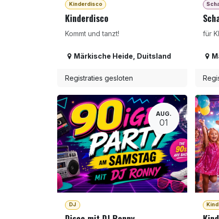
Kinderdisco
Sch
Kinderdisco
Sch
Kommt und tanzt!
für 
Märkische Heide
,
Duitsland
M
Registraties gesloten
Regis
AUG.
01
DJ
Kind
Disco mit DJ Ronny
Kind