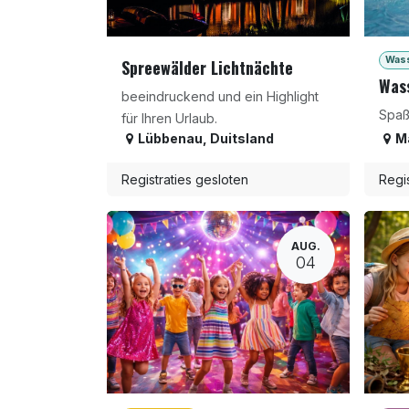
Wass
Spreewälder Lichtnächte
Wass
beeindruckend und ein Highlight
Spaß
für Ihren Urlaub.
Lübbenau
,
Duitsland
M
Registraties gesloten
Regis
AUG.
04