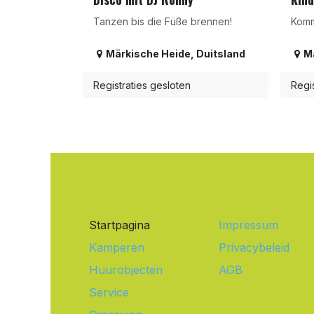
Tanzen bis die Füße brennen!
Komm
Märkische Heide
,
Duitsland
M
Registraties gesloten
Regis
Startpagina
Impressum
Kamperen
Privacybeleid
Huurobjecten
AGB
Service