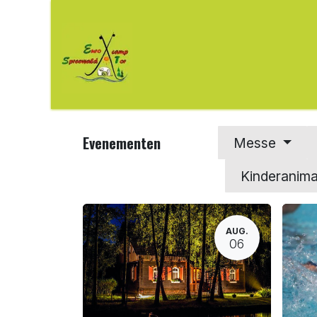
Overslaan naar inhoud
Kamperen
Huurobjecten
Evenementen
Messe
Kinderanim
AUG.
06