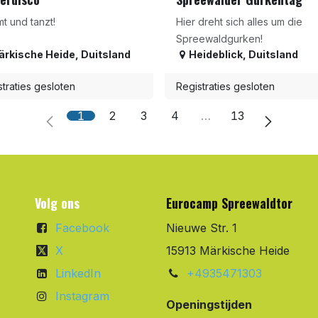
t und tanzt!
Hier dreht sich alles um die
Spreewaldgurken!
ärkische Heide
,
Duitsland
Heideblick
,
Duitsland
traties gesloten
Registraties gesloten
1
2
3
4
…
13
Volg ons
Eurocamp Spreewaldtor
Facebook
Nieuwe Str. 1
X
15913 Märkische Heide
LinkedIn
+4935471303
Instagram
Openingstijden