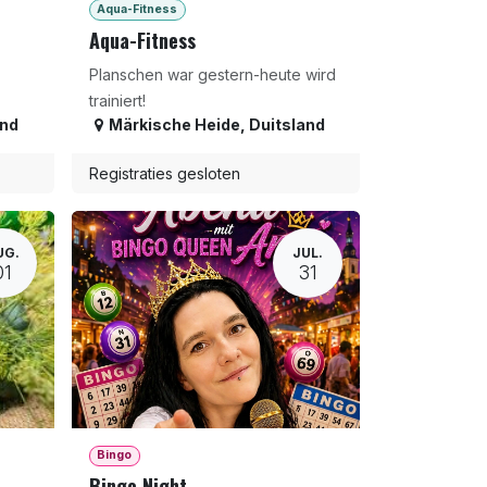
Aqua-Fitness
Aqua-Fitness
Planschen war gestern-heute wird
trainiert!
and
Märkische Heide
,
Duitsland
Registraties gesloten
UG.
JUL.
01
31
Bingo
Bingo Night