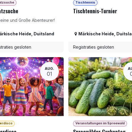
atzsuche
Tischtennis
atzsuche
Tischtennis-Turnier
Kleine und Große Abenteurer!
ärkische Heide
,
Duitsland
Märkische Heide
,
Duitsl
traties gesloten
Registraties gesloten
AUG.
A
01
erdisco
Veranstaltungen im Spreewald
erdisco
Spreewälder Gurkentag