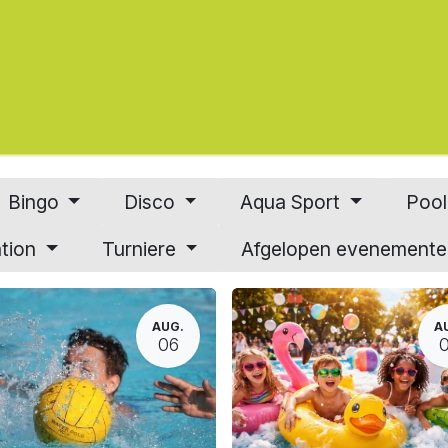
Service
Omgeving
Info
Boeking
Contact
Bingo
Disco
Aqua Sport
Poo
ation
Turniere
Afgelopen evenement
AUG.
A
06