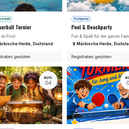
erball
Poolparty
erball Turnier
Pool & Beachparty
 im Pool
Fun & Spaß für die ganze Fami
ärkische Heide
,
Duitsland
Märkische Heide
,
Duitsl
traties gesloten
Registraties gesloten
AUG.
A
04