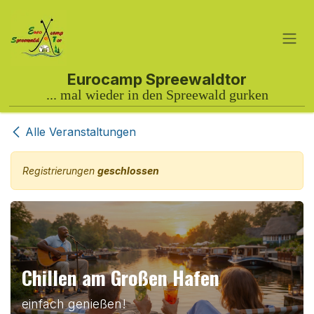
Zum Inhalt springen
Alle Veranstaltungen
Registrierungen
geschlossen
Chillen am Großen Hafen
einfach genießen!