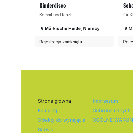
Kinderdisco
Sch
Kommt und tanzt!
für 
Märkische Heide
,
Niemcy
M
Rejestracja zamknięta
Reje
Strona główna
Impressum
Kemping
Ochrona danych
Obiekty do wynajęcia
OGÓLNE WARUN
Serwis