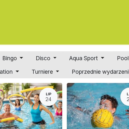
ęcia
Serwis
Otoczenie
Informacje
Rezerwa
Bingo
Disco
Aqua Sport
Poo
ation
Turniere
Poprzednie wydarzen
LIP
L
24