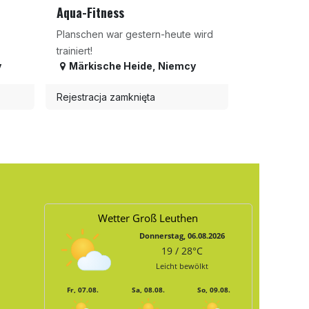
Aqua-Fitness
Planschen war gestern-heute wird
trainiert!
y
Märkische Heide
,
Niemcy
Rejestracja zamknięta
Wetter Groß Leuthen
Donnerstag, 06.08.2026
19 / 28°C
Leicht bewölkt
Fr, 07.08.
Sa, 08.08.
So, 09.08.