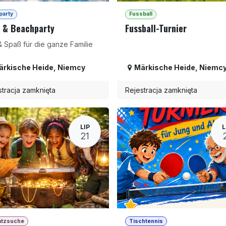
party
Fussball
 & Beachparty
Fussball-Turnier
& Spaß für die ganze Familie
ärkische Heide
,
Niemcy
Märkische Heide
,
Niemc
stracja zamknięta
Rejestracja zamknięta
LIP
L
21
atzsuche
Tischtennis