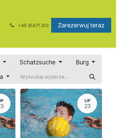
Zarezerwuj teraz
+49 35471 303
cja
Skontaktuj się z nami
l
Schatzsuche
Burg
ia
IP
LIP
23
23