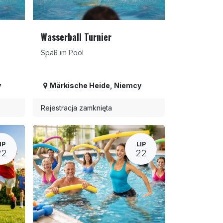
Wasserball Turnier
Spaß im Pool
y
Märkische Heide
,
Niemcy
Rejestracja zamknięta
IP
LIP
22
22