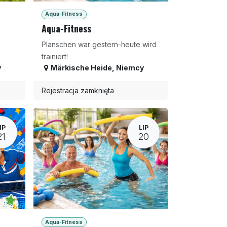
Aqua-Fitness
Aqua-Fitness
Planschen war gestern-heute wird
trainiert!
y
Märkische Heide
,
Niemcy
Rejestracja zamknięta
IP
LIP
21
20
Aqua-Fitness