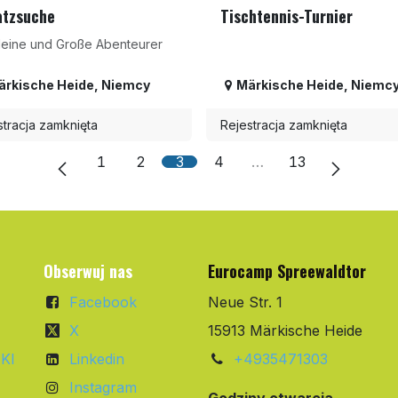
atzsuche
Tischtennis-Turnier
Kleine und Große Abenteurer
ärkische Heide
,
Niemcy
Märkische Heide
,
Niemc
stracja zamknięta
Rejestracja zamknięta
1
2
3
4
…
13
Obserwuj nas
Eurocamp Spreewaldtor
Facebook
Neue Str. 1
X
15913 Märkische Heide
KI
Linkedin
+4935471303
Instagram