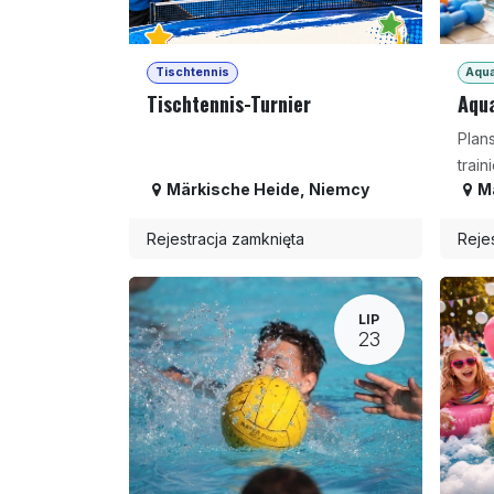
Tischtennis
Aqua
Tischtennis-Turnier
Aqua
Plan
traini
Märkische Heide
,
Niemcy
M
Rejestracja zamknięta
Reje
LIP
23