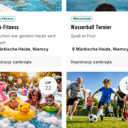
-Fitness
Wasserball
-Fitness
Wasserball Turnier
schen war gestern-heute wird
Spaß im Pool
ert!
ärkische Heide
,
Niemcy
Märkische Heide
,
Niemc
stracja zamknięta
Rejestracja zamknięta
LIP
L
22