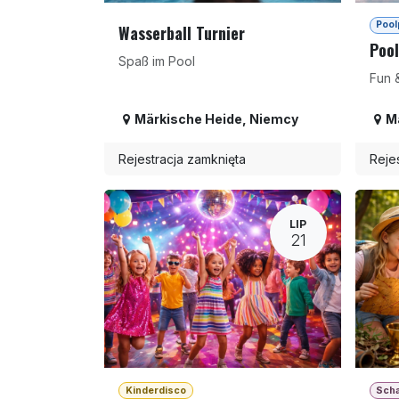
Pool
Wasserball Turnier
Pool
Spaß im Pool
Fun 
Märkische Heide
,
Niemcy
M
Rejestracja zamknięta
Reje
LIP
21
Kinderdisco
Sch