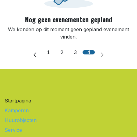
Nog geen evenementen gepland
We konden op dit moment geen gepland evenement
vinden.
1
2
3
4
Startpagina
Kamperen
Huurobjecten
Service