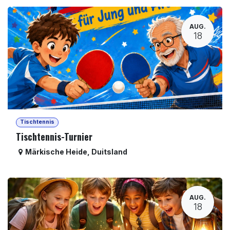
AUG.
18
Tischtennis
Tischtennis-Turnier
Märkische Heide
,
Duitsland
AUG.
18