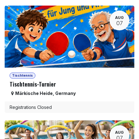
AUG
07
Tischtennis
Tischtennis-Turnier
Märkische Heide
,
Germany
Registrations Closed
AUG
07