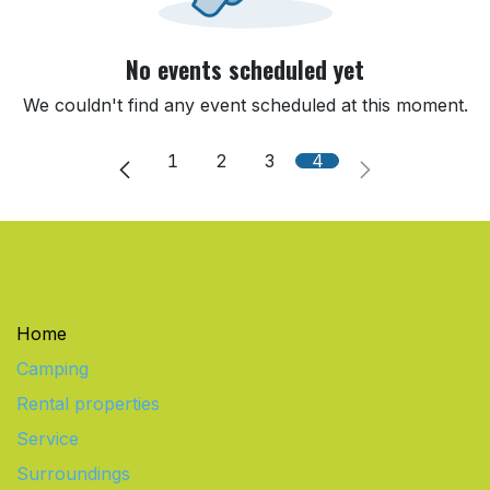
No events scheduled yet
We couldn't find any event scheduled at this moment.
1
2
3
4
Home
Camping
Rental properties
Service
Surroundings