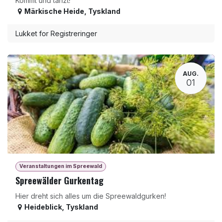
Kommt und tanzt!
Märkische Heide
,
Tyskland
Lukket for Registreringer
AUG.
01
Veranstaltungen im Spreewald
Spreewälder Gurkentag
Hier dreht sich alles um die Spreewaldgurken!
Heideblick
,
Tyskland