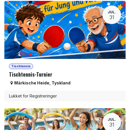
JUL.
31
Tischtennis
Tischtennis-Turnier
Märkische Heide
,
Tyskland
Lukket for Registreringer
JUL.
31